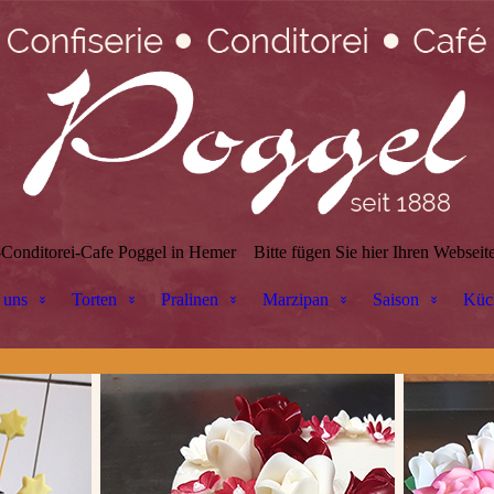
-Conditorei-Cafe Poggel in Hemer
Bitte fügen Sie hier Ihren Webseite
 uns
Torten
Pralinen
Marzipan
Saison
Küc